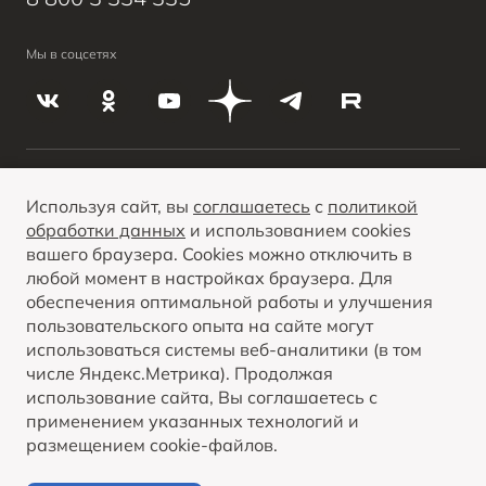
Мы в соцсетях
О ПРОДУКТЕ
КРЕДИТНЫЕ ПРОГРАММЫ
Используя сайт, вы
соглашаетесь
с
политикой
обработки данных
и использованием cookies
Вся представленная на сайте информация, касающаяся автомобилей и
сервисного обслуживания, носит информационный характер и не является
вашего браузера. Cookies можно отключить в
публичной офертой. Все цены, указанные на данном сайте, носят
Опубликованная на данном сайте информация может быть изменена в любое
информационный характер и являются максимально рекомендуемыми
любой момент в настройках браузера. Для
ПОКАЗАТЬ ВСЕ
время без предварительного уведомления.
розничными ценами по расчетам дистрибьютора (ООО «ФАВ-Восточная
Европа»). Для получения подробной информации просьба обращаться к
обеспечения оптимальной работы и улучшения
ближайшему официальному дилеру ООО «ФАВ-Восточная Европа» .
пользовательского опыта на сайте могут
© 2026 Bestune Russia
использоваться системы веб-аналитики (в том
числе Яндекс.Метрика). Продолжая
Политика обработки персональных данных
использование сайта, Вы соглашаетесь с
Правовая информация
применением указанных технологий и
размещением cookie-файлов.
Контакты