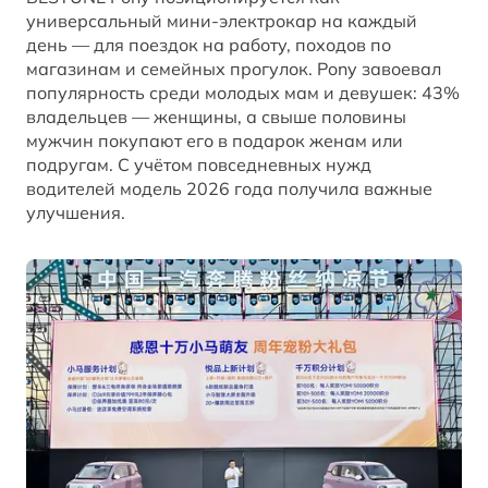
BESTUNE в RuTube
универсальный мини-электрокар на каждый
день — для поездок на работу, походов по
магазинам и семейных прогулок. Pony завоевал
BESTUNE В СОЦСЕТЯХ
популярность среди молодых мам и девушек: 43%
владельцев — женщины, а свыше половины
мужчин покупают его в подарок женам или
подругам. С учётом повседневных нужд
водителей модель 2026 года получила важные
улучшения.