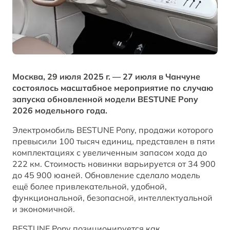
Заказать звонок от дилера
Контакты
ЗАПИСАТЬСЯ НА СЕРВИС
T77
Корпоративные продажи
Обратная связь
ОТ 1 798 000 ₽*
КРЕДИТ И СТРАХОВАНИЕ
BESTUNE В СОЦСЕТЯХ
Москва, 29 июля 2025 г. — 27 июля в Чанчуне
состоялось масштабное мероприятие по случаю
Кредитный калькулятор
BESTUNE в ВК
запуска обновленной модели BESTUNE Pony
2026 модельного года.
Кредитные программы
BESTUNE в Однокласники
Электромобиль BESTUNE Pony, продажи которого
превысили 100 тысяч единиц, представлен в пяти
BESTUNE в Телеграм
комплектациях с увеличенным запасом хода до
ПОЛУЧИТЬ ПРЕДЛОЖЕНИЕ
222 км. Стоимость новинки варьируется от 34 900
до 45 900 юаней. Обновление сделало модель
BESTUNE в YouTube
АВТОМОБИЛИ В НАЛИЧИИ
ещё более привлекательной, удобной,
функциональной, безопасной, интеллектуальной
BESTUNE в Яндекс Дзен
и экономичной.
BESTUNE Pony позиционируется как