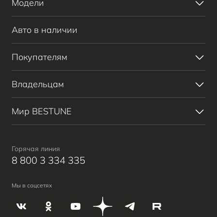
Модели
Bestune T90
Авто в наличии
Bestune B70
Bestune T77
Покупателям
ВЫБОР И ПОКУПКА
Владельцам
КРЕДИТ И СТРАХОВАНИЕ
ПОЛУЧИТЬ ПРЕДЛОЖЕНИЕ
СЕРВИС И ПОДДЕРЖКА
Мир BESTUNE
АВТОМОБИЛИ В НАЛИЧИИ
ЗАПИСАТЬСЯ НА СЕРВИС
О БРЕНДЕ
BESTUNE В СОЦСЕТЯХ
Горячая линия
8 800 3 334 335
Мы в соцсетях