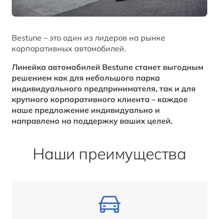
Заказать звонок от дилера
Контакты
ЗАПИСАТЬСЯ НА СЕРВИС
T77
Bestune – это один из лидеров на рынке
Корпоративные продажи
Обратная связь
ОТ 1 798 000 ₽*
корпоративных автомобилей.
КРЕДИТ И СТРАХОВАНИЕ
BESTUNE В СОЦСЕТЯХ
Линейка автомобилей Bestune станет выгодным
решением как для небольшого парка
индивидуального предпринимателя, так и для
Кредитный калькулятор
BESTUNE в ВК
крупного корпоративного клиента – каждое
наше предложение индивидуально и
Кредитные программы
BESTUNE в Однокласники
направлено на поддержку ваших целей.
BESTUNE в Телеграм
Наши преимущества
ПОЛУЧИТЬ ПРЕДЛОЖЕНИЕ
BESTUNE в YouTube
АВТОМОБИЛИ В НАЛИЧИИ
BESTUNE в Яндекс Дзен