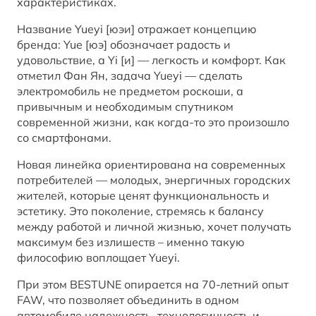
характеристиках.
BESTUNE в RuTube
Название Yueyi [юэи] отражает концепцию
бренда: Yue [юэ] обозначает радость и
BESTUNE В СОЦСЕТЯХ
удовольствие, а Yi [и] — легкость и комфорт. Как
отметил Фан Ян, задача Yueyi — сделать
электромобиль не предметом роскоши, а
привычным и необходимым спутником
современной жизни, как когда-то это произошло
со смартфонами.
Новая линейка ориентирована на современных
потребителей — молодых, энергичных городских
жителей, которые ценят функциональность и
эстетику. Это поколение, стремясь к балансу
между работой и личной жизнью, хочет получать
максимум без излишеств – именно такую
философию воплощает Yueyi.
При этом BESTUNE опирается на 70-летний опыт
FAW, что позволяет объединить в одном
автомобиле надежность, технологичность и