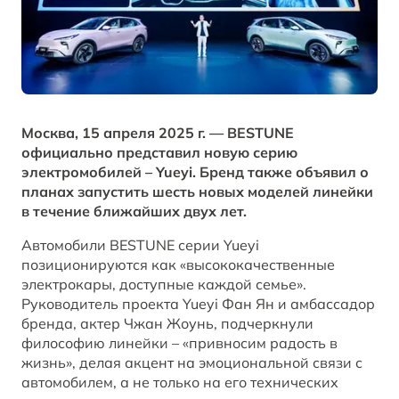
Заказать звонок от дилера
Контакты
ЗАПИСАТЬСЯ НА СЕРВИС
T77
Корпоративные продажи
Обратная связь
ОТ 1 798 000 ₽*
КРЕДИТ И СТРАХОВАНИЕ
BESTUNE В СОЦСЕТЯХ
Москва, 15 апреля 2025 г. — BESTUNE
официально представил новую серию
Кредитный калькулятор
BESTUNE в ВК
электромобилей – Yueyi. Бренд также объявил о
планах запустить шесть новых моделей линейки
в течение ближайших двух лет.
Кредитные программы
BESTUNE в Однокласники
Автомобили BESTUNE серии Yueyi
BESTUNE в Телеграм
позиционируются как «высококачественные
ПОЛУЧИТЬ ПРЕДЛОЖЕНИЕ
электрокары, доступные каждой семье».
Руководитель проекта Yueyi Фан Ян и амбассадор
BESTUNE в YouTube
АВТОМОБИЛИ В НАЛИЧИИ
бренда, актер Чжан Жоунь, подчеркнули
философию линейки – «привносим радость в
BESTUNE в Яндекс Дзен
жизнь», делая акцент на эмоциональной связи с
автомобилем, а не только на его технических