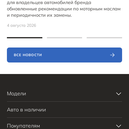
для владельцев автомобилей бренда
обновленные рекомендации по моторным маслам
и периодичности их замены.
4 августа 2026
ВСЕ НОВОСТИ
Модели
Bestune T90
Авто в наличии
Bestune B70
Bestune T77
Покупателям