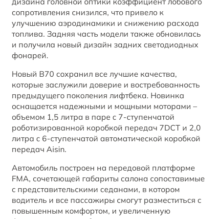
дизайна головной оптики коэффициент лобового
BESTUNE в RuTube
сопротивления снизился, что привело к
улучшению аэродинамики и снижению расхода
топлива. Задняя часть модели также обновилась
BESTUNE В СОЦСЕТЯХ
и получила новый дизайн задних светодиодных
фонарей.
Новый B70 сохранил все лучшие качества,
которые заслужили доверие и востребованность
предыдущего поколения лифтбека. Новинка
оснащается надежными и мощными моторами –
объемом 1,5 литра в паре с 7-ступенчатой
роботизированной коробкой передач 7DCT и 2,0
литра с 6-ступенчатой автоматической коробкой
передач Aisin.
Автомобиль построен на передовой платформе
FMA, сочетающей габариты салона сопоставимые
с представительскими седанами, в котором
водитель и все пассажиры смогут разместиться с
повышенным комфортом, и увеличенную