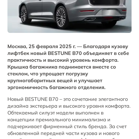
Заказать звонок от дилера
Контакты
ЗАПИСАТЬСЯ НА СЕРВИС
T77
Корпоративные продажи
Обратная связь
ОТ 1 798 000 ₽*
КРЕДИТ И СТРАХОВАНИЕ
BESTUNE В СОЦСЕТЯХ
Москва, 25 февраля 2025 г. — Благодаря кузову
лифтбек новый BESTUNE B70 объединяет в себе
Кредитный калькулятор
BESTUNE в ВК
практичность и высокий уровень комфорта.
Крышка багажника поднимается вместе со
стеклом, что упрощает погрузку
Кредитные программы
BESTUNE в Однокласники
крупногабаритных вещей и улучшает
эргономичность багажного отделения.
BESTUNE в Телеграм
ПОЛУЧИТЬ ПРЕДЛОЖЕНИЕ
Новый BESTUNE B70 – это сочетание элегантного
дизайна экстерьера и высокого уровня комфорта.
BESTUNE в YouTube
АВТОМОБИЛИ В НАЛИЧИИ
Обтекаемый силуэт модели выполнен в
концепции премиального минимализма и
BESTUNE в Яндекс Дзен
подчеркивает фирменный стиль бренда. За счет
обновленной передней части кузова и нового