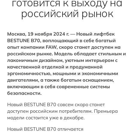
готовится к выходу на
Заказать звонок от дилера
Контакты
российский рынок
ЗАПИСАТЬСЯ НА СЕРВИС
T77
Корпоративные продажи
Обратная связь
ОТ 1 798 000 ₽*
Москва, 19 ноября 2024 г. — Новый лифтбек
КРЕДИТ И СТРАХОВАНИЕ
BESTUNE В СОЦСЕТЯХ
BESTUNE B70, воплощающий в себе богатый
опыт компании FAW, скоро станет доступен на
российском рынке. Модель обладает стильным и
Кредитный калькулятор
BESTUNE в ВК
лаконичным дизайном, уютным интерьером с
качественной отделкой и продуманной
Кредитные программы
BESTUNE в Однокласники
эргономичностью, мощными и экономичными
двигателями, а также богатым оснащением,
включающим в себя современные системы
BESTUNE в Телеграм
безопасности.
ПОЛУЧИТЬ ПРЕДЛОЖЕНИЕ
Новый BESTUNE В70 совсем скоро станет
BESTUNE в YouTube
АВТОМОБИЛИ В НАЛИЧИИ
доступен российским потребителям. Премьера
модели состоится уже в декабре.
BESTUNE в Яндекс Дзен
Новый BESTUNE В70 отличается