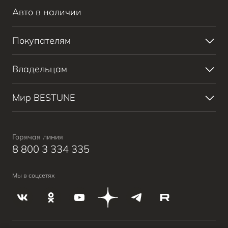
Bestune T90
Авто в наличии
Bestune B70
Bestune T77
Покупателям
ВЫБОР И ПОКУПКА
Владельцам
КРЕДИТ И СТРАХОВАНИЕ
ПОЛУЧИТЬ ПРЕДЛОЖЕНИЕ
СЕРВИС И ПОДДЕРЖКА
Мир BESTUNE
АВТОМОБИЛИ В НАЛИЧИИ
ЗАПИСАТЬСЯ НА СЕРВИС
О БРЕНДЕ
BESTUNE В СОЦСЕТЯХ
Горячая линия
8 800 3 334 335
Мы в соцсетях